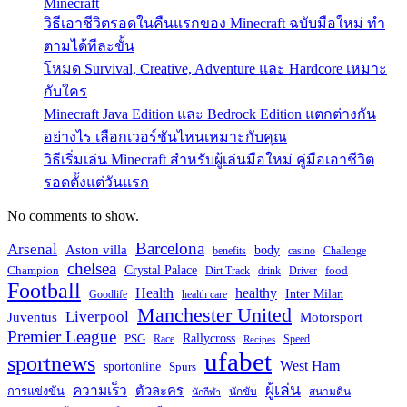
Minecraft
วิธีเอาชีวิตรอดในคืนแรกของ Minecraft ฉบับมือใหม่ ทำ
ตามได้ทีละขั้น
โหมด Survival, Creative, Adventure และ Hardcore เหมาะ
กับใคร
Minecraft Java Edition และ Bedrock Edition แตกต่างกัน
อย่างไร เลือกเวอร์ชันไหนเหมาะกับคุณ
วิธีเริ่มเล่น Minecraft สำหรับผู้เล่นมือใหม่ คู่มือเอาชีวิต
รอดตั้งแต่วันแรก
No comments to show.
Barcelona
Arsenal
Aston villa
body
benefits
casino
Challenge
chelsea
Champion
Crystal Palace
food
Dirt Track
drink
Driver
Football
Health
healthy
Inter Milan
Goodlife
health care
Manchester United
Liverpool
Juventus
Motorsport
Premier League
PSG
Rallycross
Race
Speed
Recipes
ufabet
sportnews
West Ham
sportonline
Spurs
ผู้เล่น
ความเร็ว
ตัวละคร
การแข่งขัน
นักขับ
สนามดิน
นักกีฬา