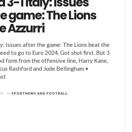
 3-1 Italy: Issues
he game: The Lions
e Azzurri
ly: Issues after the game: The Lions beat the
eed to go to Euro 2024. Got shot first. But 3
ood form from the offensive line, Harry Kane,
cus Rashford and Jude Bellingham •
ast
23
in
SPORTNEWS AND FOOTBALL