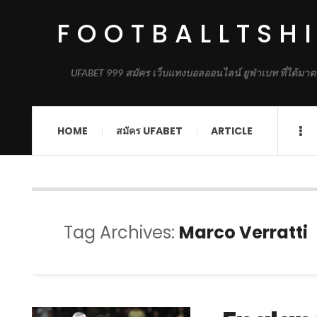
FOOTBALLTSH
UFABET 999 สมัคร เว็บแทงบอลออนไลน์ ยูฟ่าเบท ที่ได้มาต
HOME
สมัคร UFABET
ARTICLE
Tag Archives:
Marco Verratti