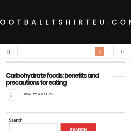
FOOTBALLTSHIRTEU.CO
Tag Archives:
mango
Carbohydrate foods: benefits and
precautions for eating
in
BEAUTY & HEALTH
Search
SEARCH