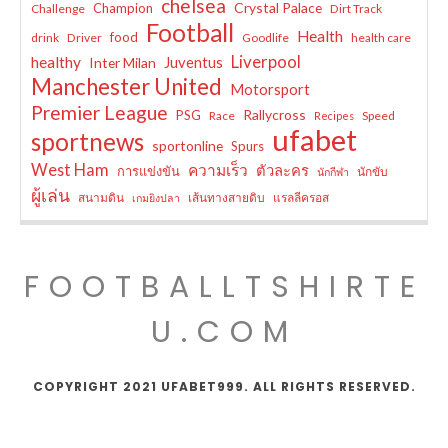
chelsea
Crystal Palace
Champion
Challenge
Dirt Track
Football
Health
food
drink
Driver
Goodlife
health care
Liverpool
healthy
Juventus
Inter Milan
Manchester United
Motorsport
Premier League
Rallycross
PSG
Race
Speed
Recipes
ufabet
sportnews
sportonline
Spurs
West Ham
ความเร็ว
ตัวละคร
การแข่งขัน
นักขับ
นักกีฬา
ผู้เล่น
สนามดิน
เส้นทางสายดิบ
แรลลีครอส
เกมยิงปลา
FOOTBALLTSHIRTE
U.COM
COPYRIGHT 2021 UFABET999. ALL RIGHTS RESERVED.