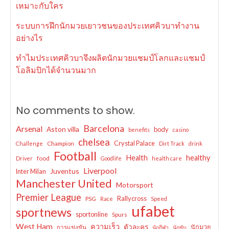
เหมาะกับใคร
ระบบการฝึกนักมวยเยาวชนของประเทศคิวบาทำงาน
อย่างไร
ทำไมประเทศคิวบาจึงผลิตนักมวยแชมป์โลกและแชมป์
โอลิมปิกได้จำนวนมาก
No comments to show.
Barcelona
Arsenal
Aston villa
body
benefits
casino
chelsea
Crystal Palace
Champion
Challenge
Dirt Track
drink
Football
Health
healthy
food
Driver
Goodlife
health care
Liverpool
Juventus
Inter Milan
Manchester United
Motorsport
Premier League
Rallycross
PSG
Race
Speed
ufabet
sportnews
sportonline
Spurs
West Ham
ความเร็ว
ตัวละคร
นักมวย
การแข่งขัน
นักกีฬา
นักขับ