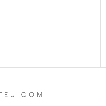
TEU.COM