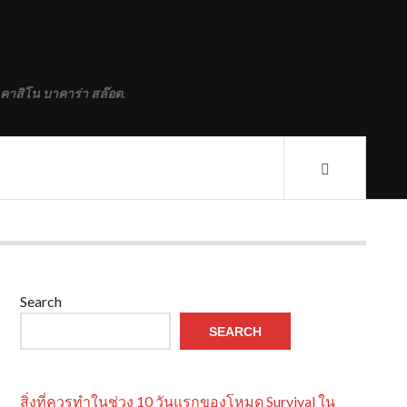
 คาสิโน บาคาร่า สล๊อต.
Search
SEARCH
สิ่งที่ควรทำในช่วง 10 วันแรกของโหมด Survival ใน