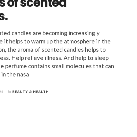
s of scented
s.
nted candles are becoming increasingly
e it helps to warm up the atmosphere in the
ion, the aroma of scented candles helps to
ess. Help relieve illness. And help to sleep
ile perfume contains small molecules that can
 in the nasal
24
in
BEAUTY & HEALTH