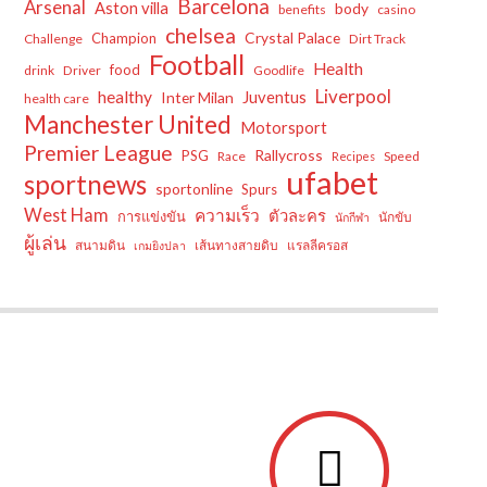
Barcelona
Arsenal
Aston villa
body
benefits
casino
chelsea
Crystal Palace
Champion
Challenge
Dirt Track
Football
Health
food
drink
Driver
Goodlife
Liverpool
healthy
Juventus
Inter Milan
health care
Manchester United
Motorsport
Premier League
Rallycross
PSG
Race
Speed
Recipes
ufabet
sportnews
sportonline
Spurs
West Ham
ความเร็ว
ตัวละคร
การแข่งขัน
นักขับ
นักกีฬา
ผู้เล่น
สนามดิน
เส้นทางสายดิบ
แรลลีครอส
เกมยิงปลา