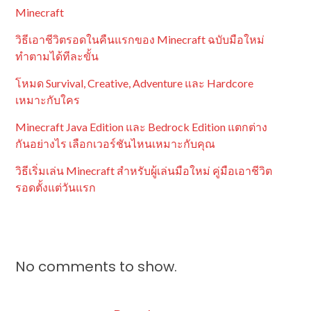
Minecraft
วิธีเอาชีวิตรอดในคืนแรกของ Minecraft ฉบับมือใหม่
ทำตามได้ทีละขั้น
โหมด Survival, Creative, Adventure และ Hardcore
เหมาะกับใคร
Minecraft Java Edition และ Bedrock Edition แตกต่าง
กันอย่างไร เลือกเวอร์ชันไหนเหมาะกับคุณ
วิธีเริ่มเล่น Minecraft สำหรับผู้เล่นมือใหม่ คู่มือเอาชีวิต
รอดตั้งแต่วันแรก
No comments to show.