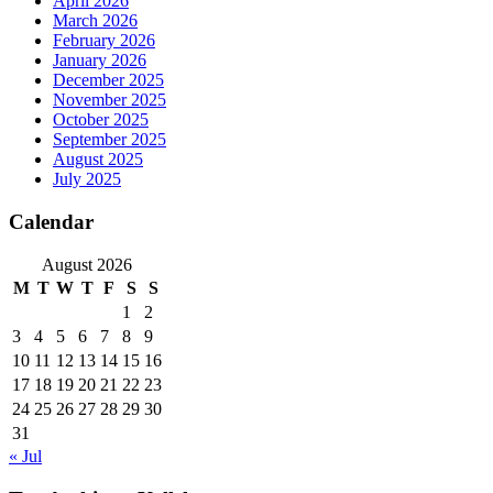
April 2026
March 2026
February 2026
January 2026
December 2025
November 2025
October 2025
September 2025
August 2025
July 2025
Calendar
August 2026
M
T
W
T
F
S
S
1
2
3
4
5
6
7
8
9
10
11
12
13
14
15
16
17
18
19
20
21
22
23
24
25
26
27
28
29
30
31
« Jul