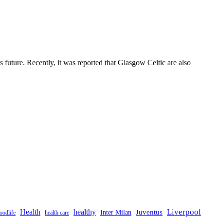
 future. Recently, it was reported that Glasgow Celtic are also
Liverpool
Health
healthy
Juventus
Inter Milan
oodlife
health care