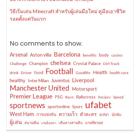
วิธีเริ่มเล่น Minecraft สำหรับผู้เล่นมือใหม่ คู่มือเอาชีวิต
รอดตั้งแต่วันแรก
No comments to show.
Barcelona
Arsenal
Aston villa
body
benefits
casino
chelsea
Crystal Palace
Champion
Challenge
Dirt Track
Football
Health
food
drink
Driver
Goodlife
health care
Liverpool
healthy
Juventus
Inter Milan
Manchester United
Motorsport
Premier League
Rallycross
PSG
Race
Speed
Recipes
ufabet
sportnews
sportonline
Spurs
West Ham
ความเร็ว
ตัวละคร
การแข่งขัน
นักขับ
นักกีฬา
ผู้เล่น
สนามดิน
เส้นทางสายดิบ
แรลลีครอส
เกมยิงปลา