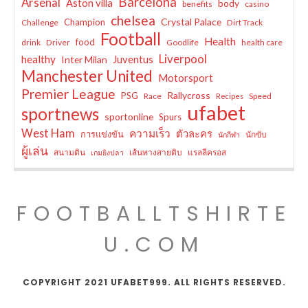
Barcelona
Arsenal
Aston villa
body
benefits
casino
chelsea
Crystal Palace
Champion
Challenge
Dirt Track
Football
Health
food
drink
Driver
Goodlife
health care
Liverpool
healthy
Juventus
Inter Milan
Manchester United
Motorsport
Premier League
Rallycross
PSG
Race
Speed
Recipes
ufabet
sportnews
sportonline
Spurs
West Ham
ความเร็ว
ตัวละคร
การแข่งขัน
นักขับ
นักกีฬา
ผู้เล่น
สนามดิน
เส้นทางสายดิบ
แรลลีครอส
เกมยิงปลา
FOOTBALLTSHIRTE
U.COM
COPYRIGHT 2021 UFABET999. ALL RIGHTS RESERVED.