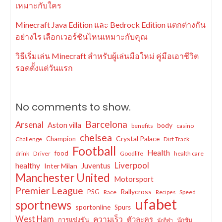
เหมาะกับใคร
Minecraft Java Edition และ Bedrock Edition แตกต่างกัน
อย่างไร เลือกเวอร์ชันไหนเหมาะกับคุณ
วิธีเริ่มเล่น Minecraft สำหรับผู้เล่นมือใหม่ คู่มือเอาชีวิต
รอดตั้งแต่วันแรก
No comments to show.
Barcelona
Arsenal
Aston villa
body
benefits
casino
chelsea
Crystal Palace
Champion
Challenge
Dirt Track
Football
Health
food
drink
Driver
Goodlife
health care
Liverpool
healthy
Juventus
Inter Milan
Manchester United
Motorsport
Premier League
Rallycross
PSG
Race
Speed
Recipes
ufabet
sportnews
sportonline
Spurs
West Ham
ความเร็ว
ตัวละคร
การแข่งขัน
นักขับ
นักกีฬา