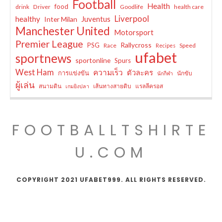
Football
Health
food
drink
Driver
Goodlife
health care
Liverpool
healthy
Juventus
Inter Milan
Manchester United
Motorsport
Premier League
Rallycross
PSG
Race
Speed
Recipes
ufabet
sportnews
sportonline
Spurs
West Ham
ความเร็ว
ตัวละคร
การแข่งขัน
นักขับ
นักกีฬา
ผู้เล่น
สนามดิน
เส้นทางสายดิบ
แรลลีครอส
เกมยิงปลา
FOOTBALLTSHIRTE
U.COM
COPYRIGHT 2021 UFABET999. ALL RIGHTS RESERVED.