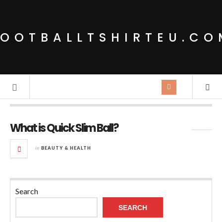
FOOTBALLTSHIRTEU.CO
Tag Archives:
improve insulin control
What is Quick Slim Ball?
in
BEAUTY & HEALTH
Search
SEARCH