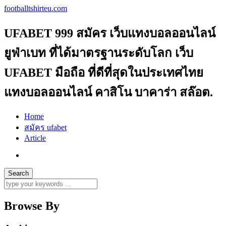
footballtshirteu.com
UFABET 999 สมัคร เว็บแทงบอลออนไลน์
ยูฟ่าเบท ที่ได้มาตรฐานระดับโลก เว็บ
UFABET มือถือ ที่ดีที่สุดในประเทศไทย
แทงบอลออนไลน์ คาสิโน บาคาร่า สล๊อต.
Home
สมัคร ufabet
Article
Browse By