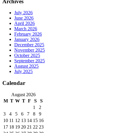
Archives
July 2026
June 2026
April 2026
March 2026
February 2026
January 2026
December 2025
November 2025
October 2025
September 2025
August 2025
July 2025
Calendar
August 2026
M
T
W
T
F
S
S
1
2
3
4
5
6
7
8
9
10
11
12
13
14
15
16
17
18
19
20
21
22
23