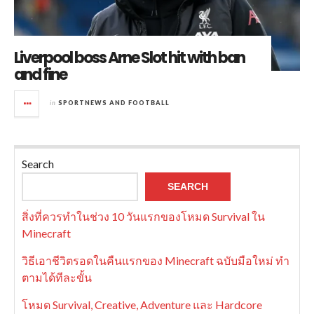
Liverpool boss Arne Slot hit with ban
and fine
in
SPORTNEWS AND FOOTBALL
Search
SEARCH
สิ่งที่ควรทำในช่วง 10 วันแรกของโหมด Survival ใน
Minecraft
วิธีเอาชีวิตรอดในคืนแรกของ Minecraft ฉบับมือใหม่ ทำ
ตามได้ทีละขั้น
โหมด Survival, Creative, Adventure และ Hardcore