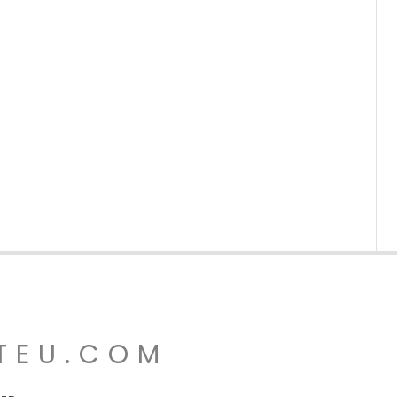
TEU.COM