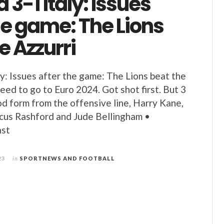
 3-1 Italy: Issues
he game: The Lions
e Azzurri
ly: Issues after the game: The Lions beat the
eed to go to Euro 2024. Got shot first. But 3
ood form from the offensive line, Harry Kane,
cus Rashford and Jude Bellingham •
ast
23
in
SPORTNEWS AND FOOTBALL