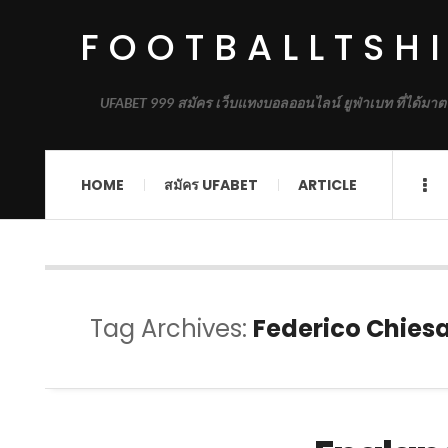
FOOTBALLTSH
UFABET 999 สมัคร เว็บแทงบอลออนไลน์ ยูฟ่าเบท ที่ได้มาต
HOME
สมัคร UFABET
ARTICLE
Tag Archives:
Federico Chies