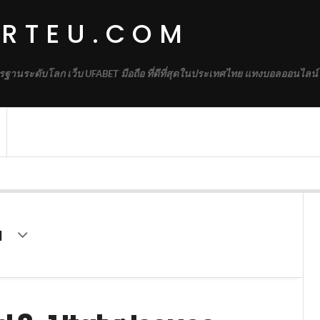
IRTEU.COM
รฐานระดับโลก เว็บ UFABET มือถือ ที่ดีที่สุดในประเทศไทย แทงบอลออนไลน์
a