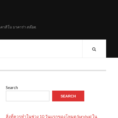
 คาสิโน บาคาร่า สล๊อต.
Search
SEARCH
สิ่งที่ควรทำในช่วง 10 วันแรกของโหมด Survival ใน