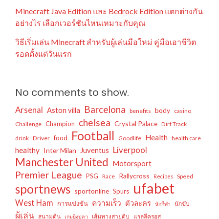
Minecraft Java Edition และ Bedrock Edition แตกต่างกัน
อย่างไร เลือกเวอร์ชันไหนเหมาะกับคุณ
วิธีเริ่มเล่น Minecraft สำหรับผู้เล่นมือใหม่ คู่มือเอาชีวิต
รอดตั้งแต่วันแรก
No comments to show.
Barcelona
Arsenal
Aston villa
body
benefits
casino
chelsea
Crystal Palace
Champion
Challenge
Dirt Track
Football
Health
food
drink
Driver
Goodlife
health care
Liverpool
healthy
Juventus
Inter Milan
Manchester United
Motorsport
Premier League
Rallycross
PSG
Race
Speed
Recipes
ufabet
sportnews
sportonline
Spurs
West Ham
ความเร็ว
ตัวละคร
การแข่งขัน
นักขับ
นักกีฬา
ผู้เล่น
สนามดิน
เส้นทางสายดิบ
แรลลีครอส
เกมยิงปลา