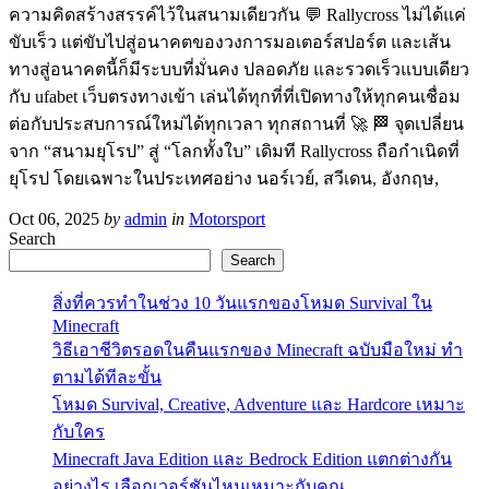
ความคิดสร้างสรรค์ไว้ในสนามเดียวกัน 💬 Rallycross ไม่ได้แค่
ขับเร็ว แต่ขับไปสู่อนาคตของวงการมอเตอร์สปอร์ต และเส้น
ทางสู่อนาคตนี้ก็มีระบบที่มั่นคง ปลอดภัย และรวดเร็วแบบเดียว
กับ ufabet เว็บตรงทางเข้า เล่นได้ทุกที่ที่เปิดทางให้ทุกคนเชื่อม
ต่อกับประสบการณ์ใหม่ได้ทุกเวลา ทุกสถานที่ 🚀 🏁 จุดเปลี่ยน
จาก “สนามยุโรป” สู่ “โลกทั้งใบ” เดิมที Rallycross ถือกำเนิดที่
ยุโรป โดยเฉพาะในประเทศอย่าง นอร์เวย์, สวีเดน, อังกฤษ,
Oct 06, 2025
by
admin
in
Motorsport
Search
Search
สิ่งที่ควรทำในช่วง 10 วันแรกของโหมด Survival ใน
Minecraft
วิธีเอาชีวิตรอดในคืนแรกของ Minecraft ฉบับมือใหม่ ทำ
ตามได้ทีละขั้น
โหมด Survival, Creative, Adventure และ Hardcore เหมาะ
กับใคร
Minecraft Java Edition และ Bedrock Edition แตกต่างกัน
อย่างไร เลือกเวอร์ชันไหนเหมาะกับคุณ