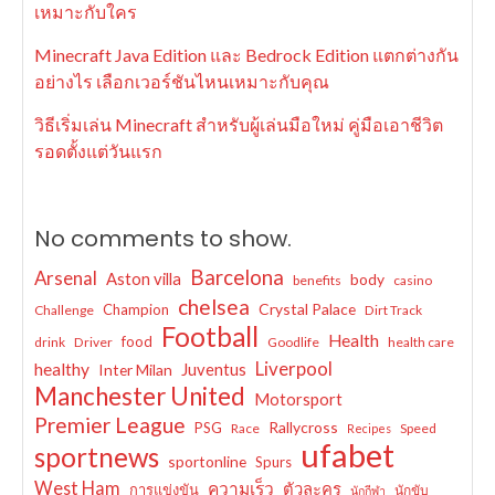
เหมาะกับใคร
Minecraft Java Edition และ Bedrock Edition แตกต่างกัน
อย่างไร เลือกเวอร์ชันไหนเหมาะกับคุณ
วิธีเริ่มเล่น Minecraft สำหรับผู้เล่นมือใหม่ คู่มือเอาชีวิต
รอดตั้งแต่วันแรก
No comments to show.
Barcelona
Arsenal
Aston villa
body
benefits
casino
chelsea
Crystal Palace
Champion
Challenge
Dirt Track
Football
Health
food
drink
Driver
Goodlife
health care
Liverpool
healthy
Juventus
Inter Milan
Manchester United
Motorsport
Premier League
Rallycross
PSG
Race
Speed
Recipes
ufabet
sportnews
sportonline
Spurs
West Ham
ความเร็ว
ตัวละคร
การแข่งขัน
นักขับ
นักกีฬา