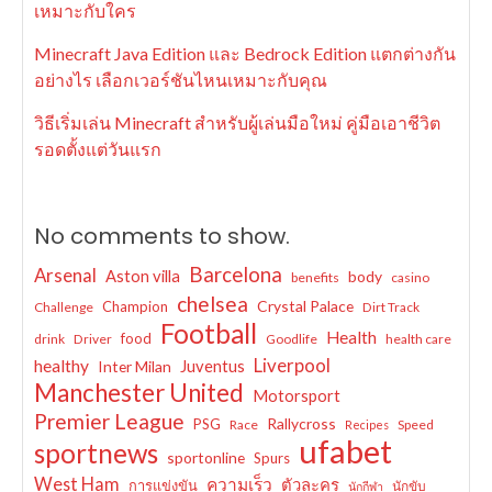
เหมาะกับใคร
Minecraft Java Edition และ Bedrock Edition แตกต่างกัน
อย่างไร เลือกเวอร์ชันไหนเหมาะกับคุณ
วิธีเริ่มเล่น Minecraft สำหรับผู้เล่นมือใหม่ คู่มือเอาชีวิต
รอดตั้งแต่วันแรก
No comments to show.
Barcelona
Arsenal
Aston villa
body
benefits
casino
chelsea
Crystal Palace
Champion
Challenge
Dirt Track
Football
Health
food
drink
Driver
Goodlife
health care
Liverpool
healthy
Juventus
Inter Milan
Manchester United
Motorsport
Premier League
Rallycross
PSG
Race
Speed
Recipes
ufabet
sportnews
sportonline
Spurs
West Ham
ความเร็ว
ตัวละคร
การแข่งขัน
นักขับ
นักกีฬา