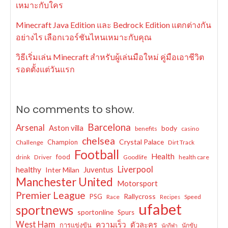
เหมาะกับใคร
Minecraft Java Edition และ Bedrock Edition แตกต่างกัน
อย่างไร เลือกเวอร์ชันไหนเหมาะกับคุณ
วิธีเริ่มเล่น Minecraft สำหรับผู้เล่นมือใหม่ คู่มือเอาชีวิต
รอดตั้งแต่วันแรก
No comments to show.
Barcelona
Arsenal
Aston villa
body
benefits
casino
chelsea
Crystal Palace
Champion
Challenge
Dirt Track
Football
Health
food
drink
Driver
Goodlife
health care
Liverpool
healthy
Juventus
Inter Milan
Manchester United
Motorsport
Premier League
Rallycross
PSG
Race
Speed
Recipes
ufabet
sportnews
sportonline
Spurs
West Ham
ความเร็ว
ตัวละคร
การแข่งขัน
นักขับ
นักกีฬา