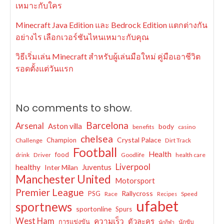
เหมาะกับใคร
Minecraft Java Edition และ Bedrock Edition แตกต่างกัน
อย่างไร เลือกเวอร์ชันไหนเหมาะกับคุณ
วิธีเริ่มเล่น Minecraft สำหรับผู้เล่นมือใหม่ คู่มือเอาชีวิต
รอดตั้งแต่วันแรก
No comments to show.
Barcelona
Arsenal
Aston villa
body
benefits
casino
chelsea
Crystal Palace
Champion
Challenge
Dirt Track
Football
Health
food
drink
Driver
Goodlife
health care
Liverpool
healthy
Juventus
Inter Milan
Manchester United
Motorsport
Premier League
Rallycross
PSG
Race
Speed
Recipes
ufabet
sportnews
sportonline
Spurs
West Ham
ความเร็ว
ตัวละคร
การแข่งขัน
นักขับ
นักกีฬา