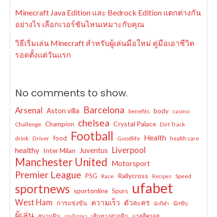
Minecraft Java Edition และ Bedrock Edition แตกต่างกัน
อย่างไร เลือกเวอร์ชันไหนเหมาะกับคุณ
วิธีเริ่มเล่น Minecraft สำหรับผู้เล่นมือใหม่ คู่มือเอาชีวิต
รอดตั้งแต่วันแรก
No comments to show.
Barcelona
Arsenal
Aston villa
body
benefits
casino
chelsea
Crystal Palace
Champion
Challenge
Dirt Track
Football
Health
food
drink
Driver
Goodlife
health care
Liverpool
healthy
Juventus
Inter Milan
Manchester United
Motorsport
Premier League
Rallycross
PSG
Race
Speed
Recipes
ufabet
sportnews
sportonline
Spurs
West Ham
ความเร็ว
ตัวละคร
การแข่งขัน
นักขับ
นักกีฬา
ผู้เล่น
สนามดิน
เส้นทางสายดิบ
แรลลีครอส
เกมยิงปลา