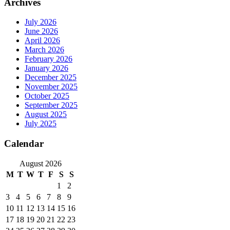
Archives
July 2026
June 2026
April 2026
March 2026
February 2026
January 2026
December 2025
November 2025
October 2025
September 2025
August 2025
July 2025
Calendar
August 2026
M
T
W
T
F
S
S
1
2
3
4
5
6
7
8
9
10
11
12
13
14
15
16
17
18
19
20
21
22
23