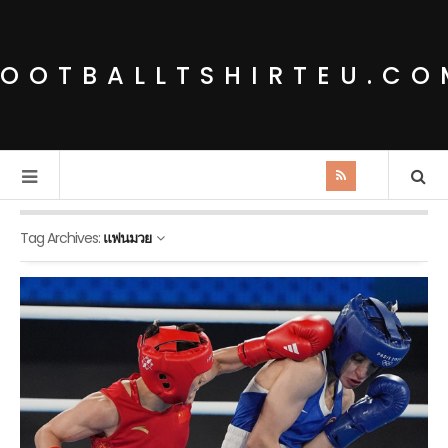
FOOTBALLTSHIRTEU.CO
Tag Archives:
แฟนมวย