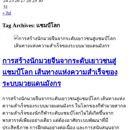
24
25
26
27
28
29
30
31
« Jul
Tag Archives:
แชมป์โลก
การสร้างนักมวยจีนจากระดับเยาวชนสู่
แชมป์โลก เส้นทางแห่งความสำเร็จของ
ระบบมวยแดนมังกร
การสร้างนักมวยจีนจากระดับเยาวชนสู่แชมป์โลก เส้นทางแห่ง
ความสำเร็จของระบบมวยแดนมังกร ในโลกของกีฬามวยสากล
ความสำเร็จของนักกีฬาระดับแชมป์โลกไม่ได้เกิดขึ้นจาก
พรสวรรค์เพียงอย่างเดียว แต่ต้องอาศัยระบบพัฒนาที่มี
ประสิทธิภาพ การฝึกฝนอย่างต่อเนื่อง และการสนับสนุนจาก