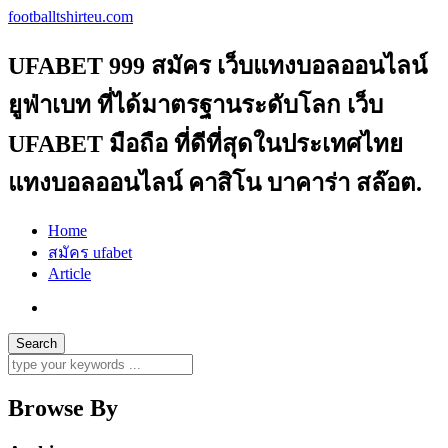
footballtshirteu.com
UFABET 999 สมัคร เว็บแทงบอลออนไลน์
ยูฟ่าเบท ที่ได้มาตรฐานระดับโลก เว็บ
UFABET มือถือ ที่ดีที่สุดในประเทศไทย
แทงบอลออนไลน์ คาสิโน บาคาร่า สล๊อต.
Home
สมัคร ufabet
Article
Browse By