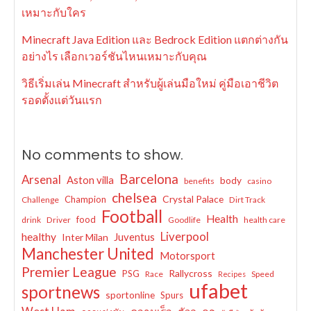
เหมาะกับใคร
Minecraft Java Edition และ Bedrock Edition แตกต่างกัน
อย่างไร เลือกเวอร์ชันไหนเหมาะกับคุณ
วิธีเริ่มเล่น Minecraft สำหรับผู้เล่นมือใหม่ คู่มือเอาชีวิต
รอดตั้งแต่วันแรก
No comments to show.
Barcelona
Arsenal
Aston villa
body
benefits
casino
chelsea
Crystal Palace
Champion
Challenge
Dirt Track
Football
Health
food
drink
Driver
Goodlife
health care
Liverpool
healthy
Juventus
Inter Milan
Manchester United
Motorsport
Premier League
Rallycross
PSG
Race
Speed
Recipes
ufabet
sportnews
sportonline
Spurs