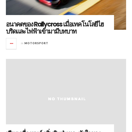
อนาคตของ Rallycross เมื่อเทคโนโลยีไฮ
บริดและไฟฟ้าเข้ามามีบทบาท
in
MOTORSPORT