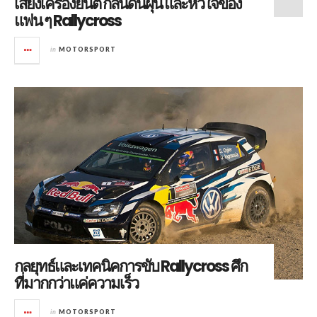
เสียงเครื่องยนต์ กลิ่นดินฝุ่น และหัวใจของ
แฟน ๆ Rallycross
in
MOTORSPORT
กลยุทธ์และเทคนิคการขับ Rallycross ศึก
ที่มากกว่าแค่ความเร็ว
in
MOTORSPORT