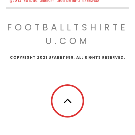
สนามดิน
เส้นทางสายดิบ
แรลลีครอส
เกมยิงปลา
FOOTBALLTSHIRTE
U.COM
COPYRIGHT 2021 UFABET999. ALL RIGHTS RESERVED.