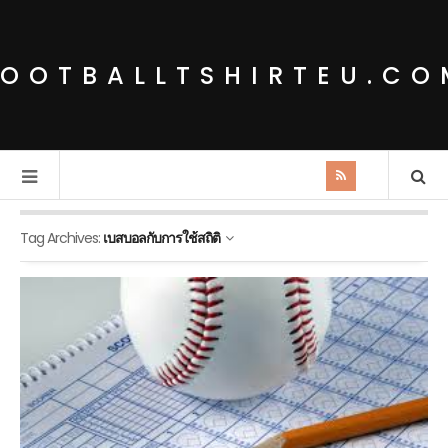
FOOTBALLTSHIRTEU.CO
Tag Archives:
เบสบอลกับการใช้สถิติ