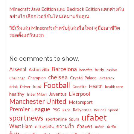
Minecraft Java Edition และ Bedrock Edition แตกต่างกัน
อย่างไร เลือกเวอร์ชันไหนเหมาะกับคุณ
วิธีเริ่มเล่น Minecraft สำหรับผู้เล่นมือใหม่ คู่มือเอาชีวิต
รอดตั้งแต่วันแรก
No comments to show.
Barcelona
Arsenal
Aston villa
body
benefits
casino
chelsea
Crystal Palace
Champion
Challenge
Dirt Track
Football
Health
food
drink
Driver
Goodlife
health care
Liverpool
healthy
Juventus
Inter Milan
Manchester United
Motorsport
Premier League
Rallycross
PSG
Race
Speed
Recipes
ufabet
sportnews
sportonline
Spurs
West Ham
ความเร็ว
ตัวละคร
การแข่งขัน
นักขับ
นักกีฬา
ผู้เล่น