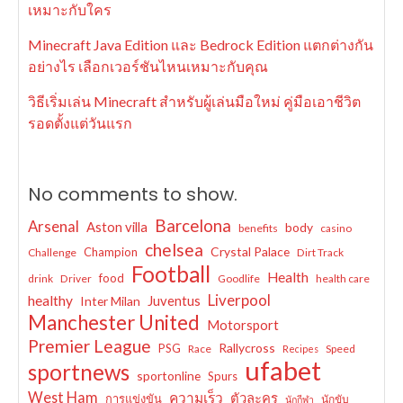
เหมาะกับใคร
Minecraft Java Edition และ Bedrock Edition แตกต่างกัน
อย่างไร เลือกเวอร์ชันไหนเหมาะกับคุณ
วิธีเริ่มเล่น Minecraft สำหรับผู้เล่นมือใหม่ คู่มือเอาชีวิต
รอดตั้งแต่วันแรก
No comments to show.
Barcelona
Arsenal
Aston villa
body
benefits
casino
chelsea
Crystal Palace
Champion
Challenge
Dirt Track
Football
Health
food
drink
Driver
Goodlife
health care
Liverpool
healthy
Juventus
Inter Milan
Manchester United
Motorsport
Premier League
Rallycross
PSG
Race
Speed
Recipes
ufabet
sportnews
sportonline
Spurs
West Ham
ความเร็ว
ตัวละคร
การแข่งขัน
นักขับ
นักกีฬา