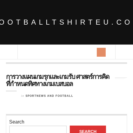
OOTBALLTSHIRTEU.C
Tag Archives:
เกมรุก
การวางแผนเกมรุกและเกมรับ ศาสตร์การคิด
ที่กำหนดทิศทางเกมเบสบอล
in
SPORTNEWS AND FOOTBALL
Search
SEARCH