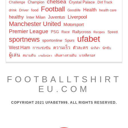
chelsea
Crystal Palace
Champion
Challenge
Dirt Track
Football
Health
food
drink
Driver
Goodlife
health care
Liverpool
healthy
Inter Milan
Juventus
Manchester United
Motorsport
Premier League
Rallycross
PSG
Race
Speed
Recipes
ufabet
sportnews
sportonline
Spurs
West Ham
ความเร็ว
ตัวละคร
การแข่งขัน
นักขับ
นักกีฬา
ผู้เล่น
สนามดิน
เส้นทางสายดิบ
แรลลีครอส
เกมยิงปลา
FOOTBALLTSHIRT
EU.COM
COPYRIGHT 2021 UFABET999. ALL RIGHTS RESERVED.