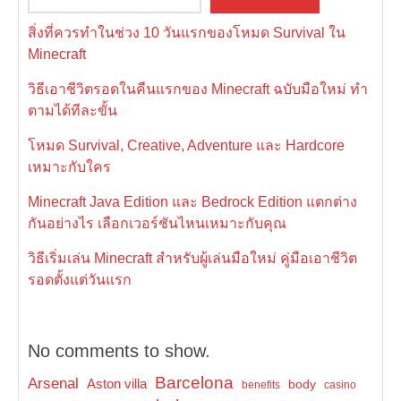
สิ่งที่ควรทำในช่วง 10 วันแรกของโหมด Survival ใน
Minecraft
วิธีเอาชีวิตรอดในคืนแรกของ Minecraft ฉบับมือใหม่ ทำ
ตามได้ทีละขั้น
โหมด Survival, Creative, Adventure และ Hardcore
เหมาะกับใคร
Minecraft Java Edition และ Bedrock Edition แตกต่าง
กันอย่างไร เลือกเวอร์ชันไหนเหมาะกับคุณ
วิธีเริ่มเล่น Minecraft สำหรับผู้เล่นมือใหม่ คู่มือเอาชีวิต
รอดตั้งแต่วันแรก
No comments to show.
Barcelona
Arsenal
Aston villa
body
benefits
casino