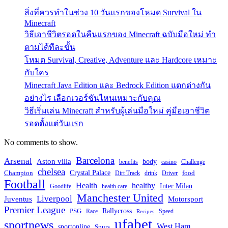
สิ่งที่ควรทำในช่วง 10 วันแรกของโหมด Survival ใน
Minecraft
วิธีเอาชีวิตรอดในคืนแรกของ Minecraft ฉบับมือใหม่ ทำ
ตามได้ทีละขั้น
โหมด Survival, Creative, Adventure และ Hardcore เหมาะ
กับใคร
Minecraft Java Edition และ Bedrock Edition แตกต่างกัน
อย่างไร เลือกเวอร์ชันไหนเหมาะกับคุณ
วิธีเริ่มเล่น Minecraft สำหรับผู้เล่นมือใหม่ คู่มือเอาชีวิต
รอดตั้งแต่วันแรก
No comments to show.
Barcelona
Arsenal
Aston villa
body
benefits
casino
Challenge
chelsea
Champion
Crystal Palace
food
Dirt Track
drink
Driver
Football
Health
healthy
Inter Milan
Goodlife
health care
Manchester United
Liverpool
Juventus
Motorsport
Premier League
PSG
Rallycross
Race
Speed
Recipes
ufabet
sportnews
West Ham
sportonline
Spurs