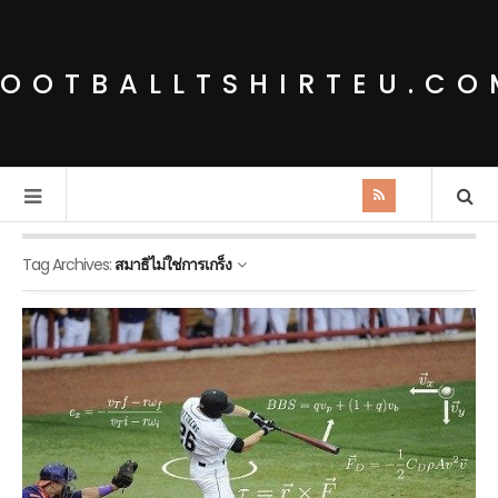
FOOTBALLTSHIRTEU.CO
Tag Archives:
สมาธิไม่ใช่การเกร็ง