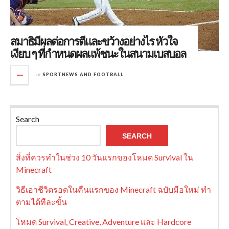
สมาธิมีผลต่อการตีและขว้างอย่างไร หัวใจ
เงียบ ๆ ที่กำหนดผลแพ้ชนะในสนามเบสบอล
in
SPORTNEWS AND FOOTBALL
Search
SEARCH
สิ่งที่ควรทำในช่วง 10 วันแรกของโหมด Survival ใน
Minecraft
วิธีเอาชีวิตรอดในคืนแรกของ Minecraft ฉบับมือใหม่ ทำ
ตามได้ทีละขั้น
โหมด Survival, Creative, Adventure และ Hardcore