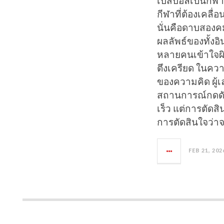
เบสบอลเป็นกีฬาท
กีฬาที่ต้องเคลื่
นั่นคือดาบสองคม
ผลลัพธ์ของทั้งอิ
หลายคนเข้าใจผิ
ตึงเครียด ในคว
ของความคิด ผู้เล่
สถานการณ์กดดันย
เร็ว แต่การตัดสิน
การตัดสินใจว่าจ
FEB 21, 202