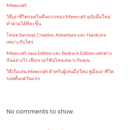
Minecraft
วิธีเอาชีวิตรอดในคืนแรกของ Minecraft ฉบับมือใหม่
ทำตามได้ทีละขั้น
โหมด Survival, Creative, Adventure และ Hardcore
เหมาะกับใคร
Minecraft Java Edition และ Bedrock Edition แตกต่าง
กันอย่างไร เลือกเวอร์ชันไหนเหมาะกับคุณ
วิธีเริ่มเล่น Minecraft สำหรับผู้เล่นมือใหม่ คู่มือเอาชีวิต
รอดตั้งแต่วันแรก
No comments to show.