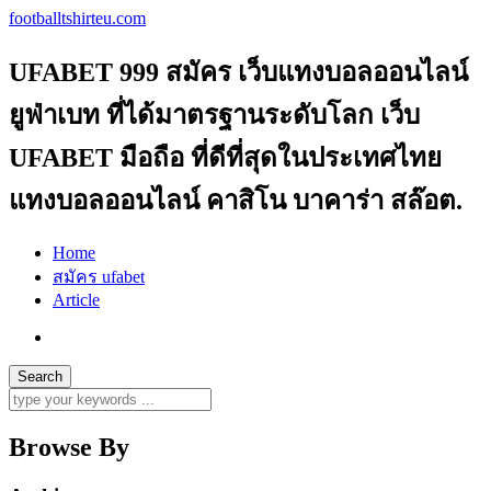
footballtshirteu.com
UFABET 999 สมัคร เว็บแทงบอลออนไลน์
ยูฟ่าเบท ที่ได้มาตรฐานระดับโลก เว็บ
UFABET มือถือ ที่ดีที่สุดในประเทศไทย
แทงบอลออนไลน์ คาสิโน บาคาร่า สล๊อต.
Home
สมัคร ufabet
Article
Browse By