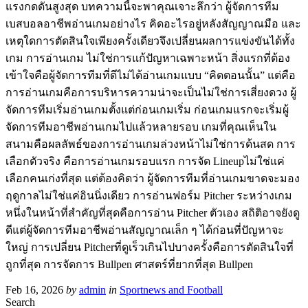
แรงกดดันสูงสุด บทความนี้จะพาคุณเจาะลึกว่า ผู้จัดการทีม
เบสบอลอาชีพอ่านเกมอย่างไร คิดอะไรอยู่หลังสัญญาณมือ และ
เหตุใดการตัดสินใจเพียงครั้งเดียวจึงเปลี่ยนผลการแข่งขันได้ทั้ง
เกม การอ่านเกม ไม่ใช่การแก้ปัญหาเฉพาะหน้า สิ่งแรกที่ต้อง
เข้าใจคือผู้จัดการทีมที่ดีไม่ได้อ่านเกมแบบ “คิดตอนนั้น” แต่คือ
การอ่านเกมคือการบริหารความน่าจะเป็นไม่ใช่การเสี่ยงดวง ผู้
จัดการทีมเริ่มอ่านเกมตั้งแต่ก่อนเกมเริ่ม ก่อนเกมแรกจะเริ่มผู้
จัดการทีมอาชีพอ่านเกมไปแล้วหลายรอบ เกมที่คุณเห็นใน
สนามคือผลลัพธ์ของการอ่านเกมล่วงหน้าไม่ใช่การด้นสด การ
เลือกตัวจริง คือการอ่านเกมรอบแรก การจัด Lineupไม่ใช่แค่
เลือกคนเก่งที่สุด แต่ต้องคิดว่า ผู้จัดการทีมที่อ่านเกมขาดจะมอง
ฤดูกาลไม่ใช่แค่อินนิ่งเดียว การอ่านฟอร์ม Pitcher ระหว่างเกม
หนึ่งในหน้าที่สำคัญที่สุดคือการอ่าน Pitcher ตัวเอง สถิติอาจยังดู
ดีแต่ผู้จัดการทีมอาชีพอ่านสัญญาณเล็ก ๆ ได้ก่อนที่ปัญหาจะ
ใหญ่ การเปลี่ยน Pitcherที่ดูเร็วเกินไปบางครั้งคือการตัดสินใจที่
ถูกที่สุด การจัดการ Bullpen ศาสตร์ที่ยากที่สุด Bullpen
Feb 16, 2026
by
admin
in
Sportnews and Football
Search