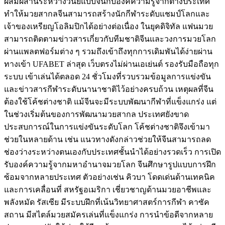
ผสมผสานระหว่างวินัยแบบจีนกับองค์ความรู้จากต่างประเทศ
ทำให้มวยสากลจีนสามารถสร้างนักกีฬาระดับแชมป์โลกและ
เจ้าของเหรียญโอลิมปิกได้อย่างต่อเนื่อง ในยุคดิจิทัล แฟนมวย
สามารถติดตามข่าวสารเกี่ยวกับทีมชาติจีนและวงการมวยโลก
ผ่านแพลตฟอร์มต่าง ๆ รวมถึงเข้าถึงทุกการเดิมพันได้ง่ายผ่าน
ทางเข้า UFABET ล่าสุด เว็บตรงไม่ผ่านเอเย่นต์ รองรับมือถือทุก
ระบบ เข้าเล่นได้ตลอด 24 ชั่วโมงที่รวบรวมข้อมูลการแข่งขัน
และข่าวสารกีฬาระดับนานาชาติไว้อย่างครบถ้วน เหตุผลที่จีน
ต้องใช้โค้ชต่างชาติ แม้จีนจะมีระบบพัฒนากีฬาที่แข็งแกร่ง แต่
ในช่วงเริ่มต้นของการพัฒนามวยสากล ประเทศยังขาด
ประสบการณ์ในการแข่งขันระดับโลก โค้ชต่างชาติจึงเข้ามา
ช่วยในหลายด้าน เช่น แนวทางดังกล่าวช่วยให้จีนสามารถลด
ช่องว่างระหว่างตนเองกับประเทศชั้นนำได้อย่างรวดเร็ว การเปิด
รับองค์ความรู้จากมหาอำนาจมวยโลก จีนศึกษารูปแบบการฝึก
ซ้อมจากหลายประเทศ ตัวอย่างเช่น คิวบา โดดเด่นด้านเทคนิค
และการเคลื่อนที่ สหรัฐอเมริกา เชี่ยวชาญด้านมวยอาชีพและ
พลังหมัด รัสเซีย มีระบบฝึกที่เน้นวิทยาศาสตร์การกีฬา คาซัค
สถาน มีสไตล์มวยสมัครเล่นที่แข็งแกร่ง การนำข้อดีจากหลาย