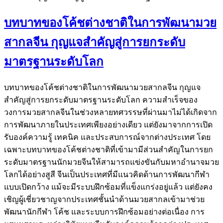
บทบาทของโค้ชต่างชาติในการพัฒนามวย
สากลจีน กุญแจสำคัญสู่การยกระดับ
มาตรฐานระดับโลก
บทบาทของโค้ชต่างชาติในการพัฒนามวยสากลจีน กุญแจ
สำคัญสู่การยกระดับมาตรฐานระดับโลก ความสำเร็จของ
วงการมวยสากลจีนในช่วงหลายทศวรรษที่ผ่านมาไม่ได้เกิดจาก
การพัฒนาภายในประเทศเพียงอย่างเดียว แต่ยังมาจากการเปิด
รับองค์ความรู้ เทคนิค และประสบการณ์จากต่างประเทศ โดย
เฉพาะบทบาทของโค้ชต่างชาติที่เข้ามามีส่วนสำคัญในการยก
ระดับมาตรฐานนักมวยจีนให้สามารถแข่งขันกับมหาอำนาจมวย
โลกได้อย่างสูสี จีนเป็นประเทศที่มีแนวคิดด้านการพัฒนากีฬา
แบบเปิดกว้าง แม้จะมีระบบฝึกซ้อมที่แข็งแกร่งอยู่แล้ว แต่ยังคง
เชิญผู้เชี่ยวชาญจากประเทศชั้นนำด้านมวยสากลเข้ามาช่วย
พัฒนานักกีฬา โค้ช และระบบการฝึกซ้อมอย่างต่อเนื่อง การ