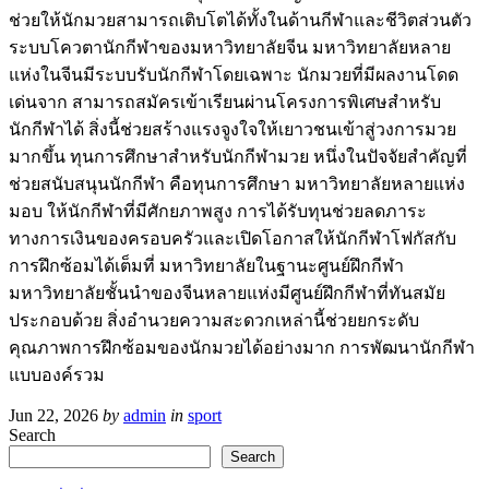
ช่วยให้นักมวยสามารถเติบโตได้ทั้งในด้านกีฬาและชีวิตส่วนตัว
ระบบโควตานักกีฬาของมหาวิทยาลัยจีน มหาวิทยาลัยหลาย
แห่งในจีนมีระบบรับนักกีฬาโดยเฉพาะ นักมวยที่มีผลงานโดด
เด่นจาก สามารถสมัครเข้าเรียนผ่านโครงการพิเศษสำหรับ
นักกีฬาได้ สิ่งนี้ช่วยสร้างแรงจูงใจให้เยาวชนเข้าสู่วงการมวย
มากขึ้น ทุนการศึกษาสำหรับนักกีฬามวย หนึ่งในปัจจัยสำคัญที่
ช่วยสนับสนุนนักกีฬา คือทุนการศึกษา มหาวิทยาลัยหลายแห่ง
มอบ ให้นักกีฬาที่มีศักยภาพสูง การได้รับทุนช่วยลดภาระ
ทางการเงินของครอบครัวและเปิดโอกาสให้นักกีฬาโฟกัสกับ
การฝึกซ้อมได้เต็มที่ มหาวิทยาลัยในฐานะศูนย์ฝึกกีฬา
มหาวิทยาลัยชั้นนำของจีนหลายแห่งมีศูนย์ฝึกกีฬาที่ทันสมัย
ประกอบด้วย สิ่งอำนวยความสะดวกเหล่านี้ช่วยยกระดับ
คุณภาพการฝึกซ้อมของนักมวยได้อย่างมาก การพัฒนานักกีฬา
แบบองค์รวม
Jun 22, 2026
by
admin
in
sport
Search
Search