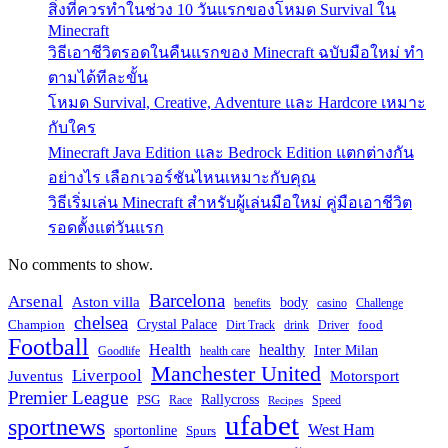
สิ่งที่ควรทำในช่วง 10 วันแรกของโหมด Survival ใน
Minecraft
วิธีเอาชีวิตรอดในคืนแรกของ Minecraft ฉบับมือใหม่ ทำ
ตามได้ทีละขั้น
โหมด Survival, Creative, Adventure และ Hardcore เหมาะ
กับใคร
Minecraft Java Edition และ Bedrock Edition แตกต่างกัน
อย่างไร เลือกเวอร์ชันไหนเหมาะกับคุณ
วิธีเริ่มเล่น Minecraft สำหรับผู้เล่นมือใหม่ คู่มือเอาชีวิต
รอดตั้งแต่วันแรก
No comments to show.
Barcelona
Arsenal
Aston villa
body
benefits
casino
Challenge
chelsea
Champion
Crystal Palace
food
Dirt Track
drink
Driver
Football
Health
healthy
Inter Milan
Goodlife
health care
Manchester United
Liverpool
Juventus
Motorsport
Premier League
PSG
Rallycross
Race
Speed
Recipes
ufabet
sportnews
West Ham
sportonline
Spurs