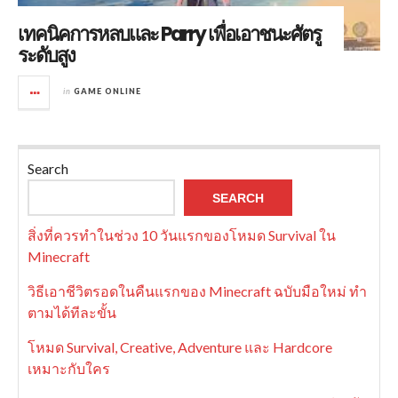
เทคนิคการหลบและ Parry เพื่อเอาชนะศัตรู
ระดับสูง
in
GAME ONLINE
Search
SEARCH
สิ่งที่ควรทำในช่วง 10 วันแรกของโหมด Survival ใน
Minecraft
วิธีเอาชีวิตรอดในคืนแรกของ Minecraft ฉบับมือใหม่ ทำ
ตามได้ทีละขั้น
โหมด Survival, Creative, Adventure และ Hardcore
เหมาะกับใคร