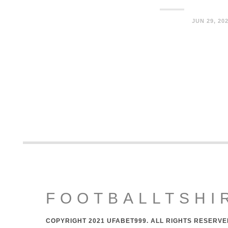
JUN 29, 20
FOOTBALLTSHI
COPYRIGHT 2021 UFABET999. ALL RIGHTS RESERVE