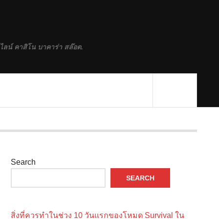
ไลน์ คาสิโน บาคาร่า สล๊อต.
Search
SEARCH
สิ่งที่ควรทำในช่วง 10 วันแรกของโหมด Survival ใน