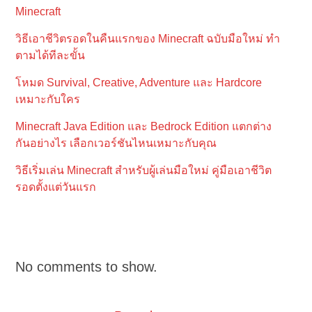
Minecraft
วิธีเอาชีวิตรอดในคืนแรกของ Minecraft ฉบับมือใหม่ ทำ
ตามได้ทีละขั้น
โหมด Survival, Creative, Adventure และ Hardcore
เหมาะกับใคร
Minecraft Java Edition และ Bedrock Edition แตกต่าง
กันอย่างไร เลือกเวอร์ชันไหนเหมาะกับคุณ
วิธีเริ่มเล่น Minecraft สำหรับผู้เล่นมือใหม่ คู่มือเอาชีวิต
รอดตั้งแต่วันแรก
No comments to show.