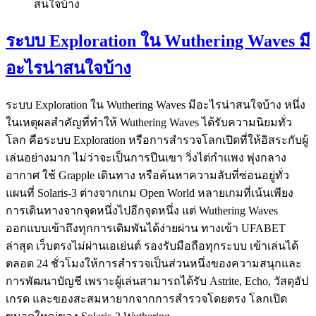
ระบบ Exploration ใน Wuthering Waves มี
อะไรน่าสนใจบ้าง
ระบบ Exploration ใน Wuthering Waves มีอะไรน่าสนใจบ้าง หนึ่ง
ในเหตุผลสำคัญที่ทำให้ Wuthering Waves ได้รับความนิยมทั่ว
โลก คือระบบ Exploration หรือการสำรวจโลกเปิดที่ให้อิสระกับผู้
เล่นอย่างมาก ไม่ว่าจะเป็นการปีนเขา วิ่งไต่กำแพง พุ่งกลาง
อากาศ ใช้ Grapple เดินทาง หรือค้นหาความลับที่ซ่อนอยู่ทั่ว
แผนที่ Solaris-3 ต่างจากเกม Open World หลายเกมที่เน้นเพียง
การเดินทางจากจุดหนึ่งไปอีกจุดหนึ่ง แต่ Wuthering Waves
ออกแบบเข้าถึงทุกการเดิมพันได้ง่ายผ่าน ทางเข้า UFABET
ล่าสุด เว็บตรงไม่ผ่านเอเย่นต์ รองรับมือถือทุกระบบ เข้าเล่นได้
ตลอด 24 ชั่วโมงให้การสำรวจเป็นส่วนหนึ่งของความสนุกและ
การพัฒนาบัญชี เพราะผู้เล่นสามารถได้รับ Astrite, Echo, วัสดุอัป
เกรด และของสะสมหายากจากการสำรวจโดยตรง โลกเปิด