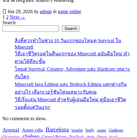
ขนาดใหญ่ของ Solaris-3 Wuthering
Jun 29, 2026
by
admin
in
game online
1
2
Next →
Search
Search
สิ่งที่ควรทำในช่วง 10 วันแรกของโหมด Survival ใน
Minecraft
วิธีเอาชีวิตรอดในคืนแรกของ Minecraft ฉบับมือใหม่ ทำ
ตามได้ทีละขั้น
โหมด Survival, Creative, Adventure และ Hardcore เหมาะ
กับใคร
Minecraft Java Edition และ Bedrock Edition แตกต่างกัน
อย่างไร เลือกเวอร์ชันไหนเหมาะกับคุณ
วิธีเริ่มเล่น Minecraft สำหรับผู้เล่นมือใหม่ คู่มือเอาชีวิต
รอดตั้งแต่วันแรก
No comments to show.
Barcelona
Arsenal
Aston villa
body
benefits
casino
Challenge
chelsea
Champion
Crystal Palace
food