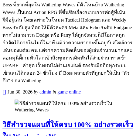
Boss ที่ยากที่สุดใน Wuthering Waves มีตัวไหนบ้าง Wuthering
Waves เป็นเกม Action RPG ที่ขึ้นชื่อเรื่องระบบการต่อสู้ที่เน้น
ฝีมือผู้เล่น โดยเฉพาะในโหมด Tactical Hologram และ Weekly
Boss ระดับสูง ที่ต่อให้มีตัวละคร Meta และ Echo ระดับ Endgame
หากไม่สามารถ Dodge หรือ Parry ได้ถูกจังหวะก็มีโอกาสถูก
กำจัดได้ภายในไม่กี่วินาที แม้ว่าความยากจะขึ้นอยู่กับสไตล์การ
เล่นของแต่ละคน แต่จากความคิดเห็นของผู้เล่นจำนวนมากและ
คอมมูนิตี้เกมทั่วโลกเข้าถึงทุกการเดิมพันได้ง่ายผ่าน ทางเข้า
UFABET ล่าสุด เว็บตรงไม่ผ่านเอเย่นต์ รองรับมือถือทุกระบบ
เข้าเล่นได้ตลอด 24 ชั่วโมง มี Boss หลายตัวที่ถูกยกให้เป็น “ตัว
ตึง” ของ Wuthering
Jun 30, 2026
by
admin
in
game online
วิธีสำรวจแผนที่ให้ครบ 100% อย่างรวดเร็ว