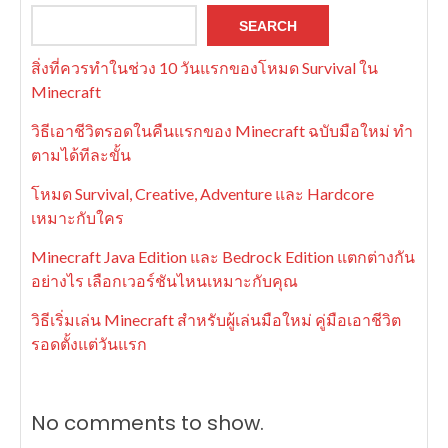
SEARCH
สิ่งที่ควรทำในช่วง 10 วันแรกของโหมด Survival ใน
Minecraft
วิธีเอาชีวิตรอดในคืนแรกของ Minecraft ฉบับมือใหม่ ทำ
ตามได้ทีละขั้น
โหมด Survival, Creative, Adventure และ Hardcore
เหมาะกับใคร
Minecraft Java Edition และ Bedrock Edition แตกต่างกัน
อย่างไร เลือกเวอร์ชันไหนเหมาะกับคุณ
วิธีเริ่มเล่น Minecraft สำหรับผู้เล่นมือใหม่ คู่มือเอาชีวิต
รอดตั้งแต่วันแรก
No comments to show.