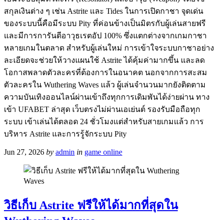
สกุลเงินต่าง ๆ เช่น Astrite และ Tides ในการเปิดกาชา จุดเด่น
ของระบบนี้คือมีระบบ Pity ที่ค่อนข้างเป็นมิตรกับผู้เล่นสายฟรี
และมีการการันตีอาวุธเรตอัป 100% ซึ่งแตกต่างจากเกมกาชา
หลายเกมในตลาด สำหรับผู้เล่นใหม่ การเข้าใจระบบกาชาอย่าง
ละเอียดจะช่วยให้วางแผนใช้ Astrite ได้คุ้มค่ามากขึ้น และลด
โอกาสพลาดตัวละครที่ต้องการในอนาคต นอกจากการสะสม
ตัวละครใน Wuthering Waves แล้ว ผู้เล่นจำนวนมากยังติดตาม
ความบันเทิงออนไลน์ผ่านเข้าถึงทุกการเดิมพันได้ง่ายผ่าน ทาง
เข้า UFABET ล่าสุด เว็บตรงไม่ผ่านเอเย่นต์ รองรับมือถือทุก
ระบบ เข้าเล่นได้ตลอด 24 ชั่วโมงแต่สำหรับสายเกมแล้ว การ
บริหาร Astrite และการรู้จักระบบ Pity
Jun 27, 2026
by
admin
in
game online
วิธีเก็บ Astrite ฟรีให้ได้มากที่สุดใน