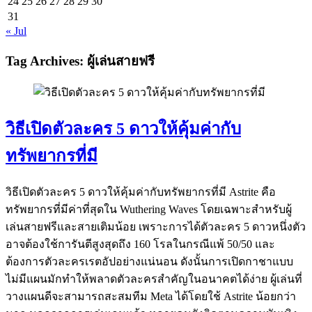
24
25
26
27
28
29
30
31
« Jul
Tag Archives:
ผู้เล่นสายฟรี
วิธีเปิดตัวละคร 5 ดาวให้คุ้มค่ากับ
ทรัพยากรที่มี
วิธีเปิดตัวละคร 5 ดาวให้คุ้มค่ากับทรัพยากรที่มี Astrite คือ
ทรัพยากรที่มีค่าที่สุดใน Wuthering Waves โดยเฉพาะสำหรับผู้
เล่นสายฟรีและสายเติมน้อย เพราะการได้ตัวละคร 5 ดาวหนึ่งตัว
อาจต้องใช้การันตีสูงสุดถึง 160 โรลในกรณีแพ้ 50/50 และ
ต้องการตัวละครเรตอัปอย่างแน่นอน ดังนั้นการเปิดกาชาแบบ
ไม่มีแผนมักทำให้พลาดตัวละครสำคัญในอนาคตได้ง่าย ผู้เล่นที่
วางแผนดีจะสามารถสะสมทีม Meta ได้โดยใช้ Astrite น้อยกว่า