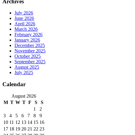
Archives
July 2026
June 2026
April 2026
March 2026
February 2026
January 2026
December 2025
November 2025
October 2025
September 2025
August 2025
July 2025
Calendar
August 2026
M
T
W
T
F
S
S
1
2
3
4
5
6
7
8
9
10
11
12
13
14
15
16
17
18
19
20
21
22
23