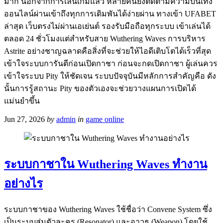
มาก นอกจากการเล่นเกมแล้ว หลายคนยังติดตามความบันเทิง
ออนไลน์ผ่านเข้าถึงทุกการเดิมพันได้ง่ายผ่าน ทางเข้า UFABET
ล่าสุด เว็บตรงไม่ผ่านเอเย่นต์ รองรับมือถือทุกระบบ เข้าเล่นได้
ตลอด 24 ชั่วโมงแต่สำหรับสาย Wuthering Waves การบริหาร
Astrite อย่างชาญฉลาดคือสิ่งที่จะช่วยให้ไอดีเติบโตได้เร็วที่สุด
เข้าใจระบบการันตีก่อนเปิดกาชา ก่อนจะกดเปิดกาชา ผู้เล่นควร
เข้าใจระบบ Pity ให้ชัดเจน ระบบปัจจุบันมีหลักการสำคัญคือ ดัง
นั้นการรู้สถานะ Pity ของตัวเองจะช่วยวางแผนการเปิดได้
แม่นยำขึ้น
Jun 27, 2026
by
admin
in
game online
ระบบกาชาใน Wuthering Waves ทำงาน
อย่างไร
ระบบกาชาของ Wuthering Waves ใช้ชื่อว่า Convene System ซึ่ง
เป็นระบบสุ่มตัวละคร (Resonator) และอาวุธ (Weapon) โดยใช้