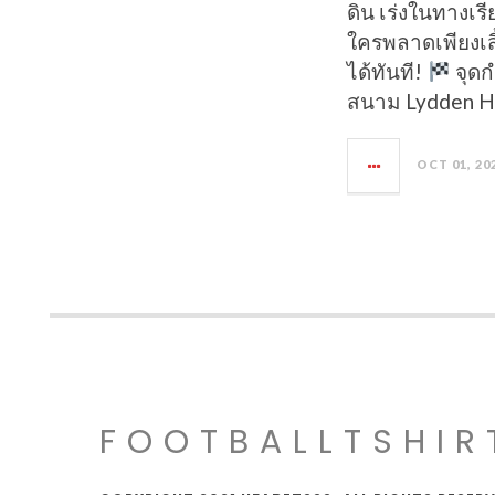
ดิน เร่งในทางเ
ใครพลาดเพียงเส
ได้ทันที!
จุดก
สนาม Lydden Hi
OCT 01, 20
FOOTBALLTSHIR