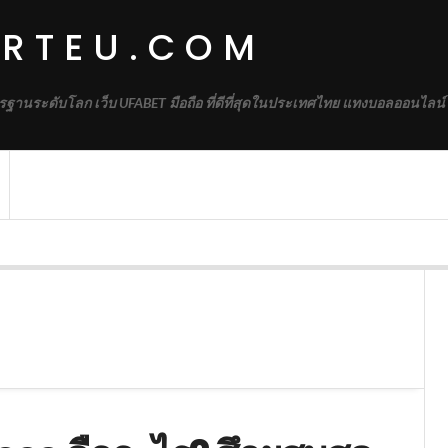
IRTEU.COM
รฐานระดับโลก เว็บ UFABET มือถือ ที่ดีที่สุดในประเทศไทย แทงบอลออนไลน์