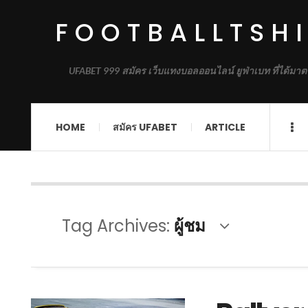
FOOTBALLTSH
UFABET 999 สมัคร เว็บแทงบอลออนไลน์ ยูฟ่าเบท ที่ได้มาต
HOME
สมัคร UFABET
ARTICLE
Tag Archives:
ผู้ชม