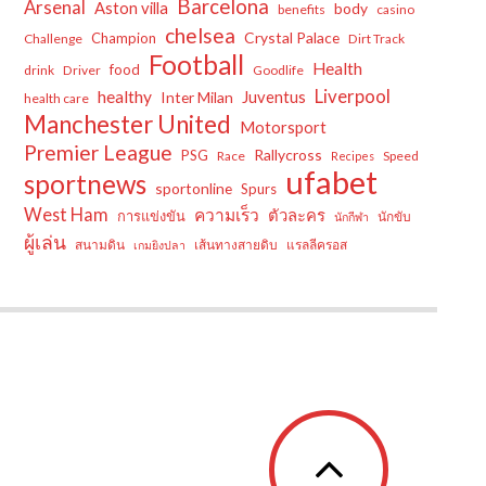
Barcelona
Arsenal
Aston villa
body
benefits
casino
chelsea
Crystal Palace
Champion
Challenge
Dirt Track
Football
Health
food
drink
Driver
Goodlife
Liverpool
healthy
Juventus
Inter Milan
health care
Manchester United
Motorsport
Premier League
Rallycross
PSG
Race
Speed
Recipes
ufabet
sportnews
sportonline
Spurs
West Ham
ความเร็ว
ตัวละคร
การแข่งขัน
นักขับ
นักกีฬา
ผู้เล่น
สนามดิน
เส้นทางสายดิบ
แรลลีครอส
เกมยิงปลา