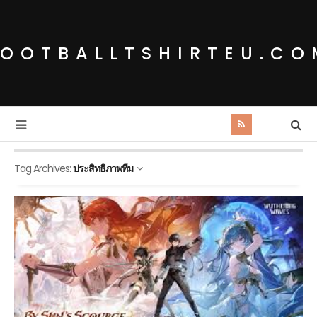
FOOTBALLTSHIRTEU.CO
Tag Archives:
ประสิทธิภาพทีม