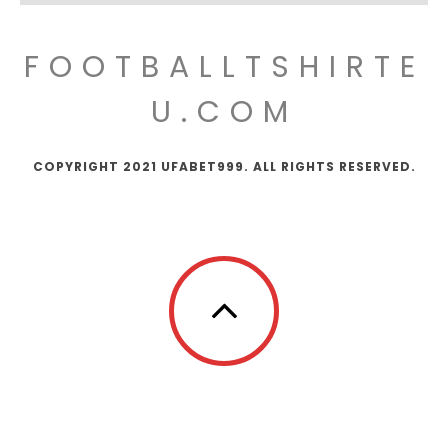
FOOTBALLTSHIRTE
U.COM
COPYRIGHT 2021 UFABET999. ALL RIGHTS RESERVED.