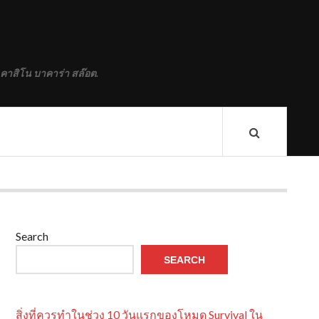
 คาสิโน บาคาร่า สล๊อต.
Search
SEARCH
สิ่งที่ควรทำในช่วง 10 วันแรกของโหมด Survival ใน