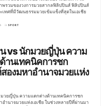
าพรวมของวงการมวยสากลฟิลิปปินส์ ฟิลิปปินส์
ระเทศที่มีวัฒนธรรมมวยเข้มแข็งที่สุดในเอเชีย
6
in
SPORT
น vs นักมวยญี่ปุ่น ความ
ด้านเทคนิคการชก
ห์สองมหาอำนาจมวยแห่ง
ักมวยญี่ปุ่น ความแตกต่างด้านเทคนิคการชก
าอำนาจมวยแห่งเอเชีย ในช่วงหลายปีที่ผ่านมา