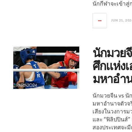
นักกีฬาจะเข้าสู
JUN 21, 202
นักมวยจี
ศึกแห่ง
มหาอำน
นักมวยจีน vs นั
มหาอำนาจตัวจริ
เสียงในวงการมวย
และ “ฟิลิปปินส์”
สองประเทศจะมี