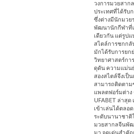
วงการมวยสากลเ
ประเทศที่ได้รับ
ซึ่งต่างมีนักมว
พัฒนานักกีฬาที่
เดียวกัน แต่รู
สไตล์การชกกลับ
มักได้รับการยก
วิทยาศาสตร์การก
ดุดัน ความแม่นยำ
สองสไตล์จึงเป็น
สามารถติดตามข
แพลตฟอร์มต่าง ๆ
UFABET ล่าสุด เ
เข้าเล่นได้ตลอด
ระดับนานาชาติ
มวยสากลจีนพัฒน
มา จุดเด่นสำคัญค