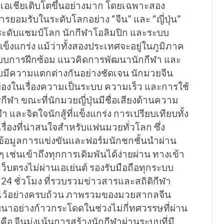
อเชียเติบโตขึ้นอย่างมาก โดยเฉพาะสอง
การยอมรับในระดับโลกอย่าง “จีน” และ “ญี่ปุ่น”
ยระดับแชมป์โลก นักกีฬาโอลิมปิก และระบบ
แข็งแกร่ง แม้ว่าทั้งสองประเทศจะอยู่ในภูมิภาค
ปแบบการฝึกซ้อม แนวคิดการพัฒนานักกีฬา และ
มีความแตกต่างกันอย่างชัดเจน นักมวยจีน
ย่องในเรื่องความเป็นระบบ ความเร็ว และการใช้
ีฬา ขณะที่นักมวยญี่ปุ่นมีชื่อเสียงด้านความ
 และจิตใจนักสู้ที่แข็งแกร่ง การเปรียบเทียบทั้ง
เรื่องที่น่าสนใจสำหรับแฟนมวยทั่วโลก ซึ่ง
้อมูลการแข่งขันและฟอร์มนักชกชั้นนำผ่าน
 เช่นเข้าถึงทุกการเดิมพันได้ง่ายผ่าน ทางเข้า
ว็บตรงไม่ผ่านเอเย่นต์ รองรับมือถือทุกระบบ
 24 ชั่วโมง ที่รวบรวมข่าวสารและสถิติกีฬา
ไว้อย่างครบถ้วน ภาพรวมของมวยสากลจีน
าอย่างก้าวกระโดดในช่วงไม่กี่ทศวรรษที่ผ่าน
ือ จีนมุ่งเน้นการสร้างนักกีฬาผ่านระบบที่มี