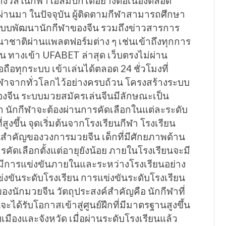
งวัลในกีฬาโอลิมปิกได้อย่างต่อเนื่องตลอด
่านมา ในปัจจุบัน ผู้ติดตามกีฬาสามารถศึกษา
บระบบพัฒนานักกีฬาของจีน รวมถึงข่าวสารการ
นาชาติผ่านแพลตฟอร์มต่าง ๆ เช่นเข้าถึงทุกการ
่าน ทางเข้า UFABET ล่าสุด เว็บตรงไม่ผ่าน
ือถือทุกระบบ เข้าเล่นได้ตลอด 24 ชั่วโมงที่
ฬาจากทั่วโลกไว้อย่างครบถ้วน โครงสร้างระบบ
งจีน ระบบมวยสมัครเล่นจีนมีลักษณะเป็น
จาก นักกีฬาจะต้องผ่านการคัดเลือกในแต่ละระดับ
ี่สูงขึ้น จุดเริ่มต้นจากโรงเรียนกีฬา โรงเรียน
สำคัญของวงการมวยจีน เด็กที่มีศักยภาพด้าน
รคัดเลือกตั้งแต่อายุยังน้อย ภายในโรงเรียนจะมี
้งมีการแข่งขันภายในและระหว่างโรงเรียนอย่าง
่งขันระดับโรงเรียน การแข่งขันระดับโรงเรียน
องนักมวยจีน วัตถุประสงค์สำคัญคือ นักกีฬาที่
ะได้รับโอกาสเข้าสู่ศูนย์ฝึกที่มีมาตรฐานสูงขึ้น
เมืองและจังหวัด เมื่อผ่านระดับโรงเรียนแล้ว