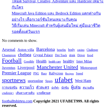
โหมด Survival, Creative, Adventure และ Hardcore เหมาะ
กับใคร
Minecraft Java Edition และ Bedrock Edition แตกต่างกัน
อย่างไร เลือกเวอร์ชันไหนเหมาะกับคุณ
วิธีเริ่มเล่น Minecraft สำหรับผู้เล่นมือใหม่ คู่มือเอาชีวิต
รอดตั้งแต่วันแรก
No comments to show.
Barcelona
Arsenal
Aston villa
body
benefits
casino
Challenge
chelsea
Champion
Crystal Palace
food
Dirt Track
drink
Driver
Football
Health
healthy
Inter Milan
Goodlife
health care
Manchester United
Liverpool
Juventus
Motorsport
Premier League
PSG
Rallycross
Race
Speed
Recipes
ufabet
sportnews
West Ham
sportonline
Spurs
ผู้เล่น
ความเร็ว
ตัวละคร
การแข่งขัน
นักขับ
สนามดิน
นักกีฬา
เส้นทางสายดิบ
แรลลีครอส
เกมยิงปลา
footballtshirteu.com
Copyright 2021 UFABET999. All rights
reserved.