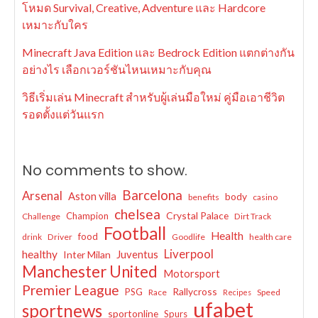
โหมด Survival, Creative, Adventure และ Hardcore
เหมาะกับใคร
Minecraft Java Edition และ Bedrock Edition แตกต่างกัน
อย่างไร เลือกเวอร์ชันไหนเหมาะกับคุณ
วิธีเริ่มเล่น Minecraft สำหรับผู้เล่นมือใหม่ คู่มือเอาชีวิต
รอดตั้งแต่วันแรก
No comments to show.
Barcelona
Arsenal
Aston villa
body
benefits
casino
chelsea
Crystal Palace
Champion
Challenge
Dirt Track
Football
Health
food
drink
Driver
Goodlife
health care
Liverpool
healthy
Juventus
Inter Milan
Manchester United
Motorsport
Premier League
Rallycross
PSG
Race
Speed
Recipes
ufabet
sportnews
sportonline
Spurs