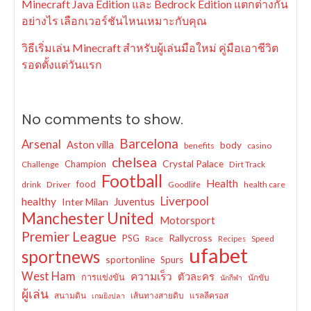
Minecraft Java Edition และ Bedrock Edition แตกต่างกัน
อย่างไร เลือกเวอร์ชันไหนเหมาะกับคุณ
วิธีเริ่มเล่น Minecraft สำหรับผู้เล่นมือใหม่ คู่มือเอาชีวิต
รอดตั้งแต่วันแรก
No comments to show.
Barcelona
Arsenal
Aston villa
body
benefits
casino
chelsea
Crystal Palace
Champion
Challenge
Dirt Track
Football
Health
food
drink
Driver
Goodlife
health care
Liverpool
healthy
Juventus
Inter Milan
Manchester United
Motorsport
Premier League
Rallycross
PSG
Race
Speed
Recipes
ufabet
sportnews
sportonline
Spurs
West Ham
ความเร็ว
ตัวละคร
การแข่งขัน
นักขับ
นักกีฬา
ผู้เล่น
สนามดิน
เส้นทางสายดิบ
แรลลีครอส
เกมยิงปลา