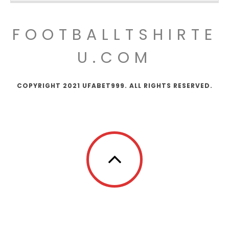
FOOTBALLTSHIRTE
U.COM
COPYRIGHT 2021 UFABET999. ALL RIGHTS RESERVED.