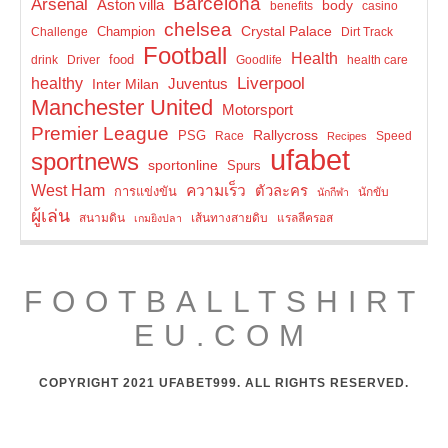
Barcelona
Arsenal
Aston villa
body
benefits
casino
chelsea
Crystal Palace
Champion
Challenge
Dirt Track
Football
Health
food
drink
Driver
Goodlife
health care
Liverpool
healthy
Inter Milan
Juventus
Manchester United
Motorsport
Premier League
Rallycross
PSG
Race
Speed
Recipes
ufabet
sportnews
sportonline
Spurs
West Ham
ความเร็ว
ตัวละคร
การแข่งขัน
นักขับ
นักกีฬา
ผู้เล่น
สนามดิน
เส้นทางสายดิบ
แรลลีครอส
เกมยิงปลา
FOOTBALLTSHIRT
EU.COM
COPYRIGHT 2021 UFABET999. ALL RIGHTS RESERVED.