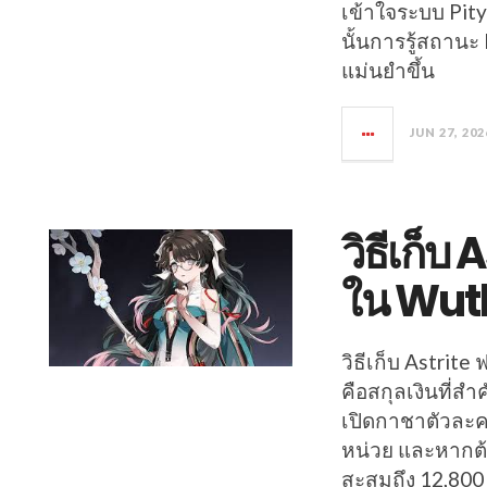
เข้าใจระบบ Pity
นั้นการรู้สถานะ
แม่นยำขึ้น
JUN 27, 202
วิธีเก็บ 
ใน Wut
วิธีเก็บ Astrite
คือสกุลเงินที่ส
เปิดกาชาตัวละคร
หน่วย และหากต้อง
สะสมถึง 12,800 