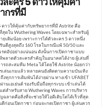
ตัวละคร 5 ดาวให้คุ้มค่า
ากรที่มี
5 ดาวให้คุ้มค่ากับทรัพยากรที่มี Astrite คือ
าที่สุดใน Wuthering Waves โดยเฉพาะสำหรับผู้
ายเติมน้อย เพราะการได้ตัวละคร 5 ดาวหนึ่ง
รันตีสูงสุดถึง 160 โรลในกรณีแพ้ 50/50 และ
เรตอัปอย่างแน่นอน ดังนั้นการเปิดกาชาแบบ
้พลาดตัวละครสำคัญในอนาคตได้ง่าย ผู้เล่นที่
รถสะสมทีม Meta ได้โดยใช้ Astrite น้อยกว่า
เล่นเกมแล้ว หลายคนยังติดตามความบันเทิง
ถึงทุกการเดิมพันได้ง่ายผ่าน ทางเข้า UFABET
่ผ่านเอเย่นต์ รองรับมือถือทุกระบบ เข้าเล่นได้
งแต่สำหรับสาย Wuthering Waves การบริหาร
ฉลาดคือสิ่งที่จะช่วยให้ไอดีเติบโตได้เร็วที่สุด
นตีก่อนเปิดกาชา ก่อนจะกดเปิดกาชา ผู้เล่นควร