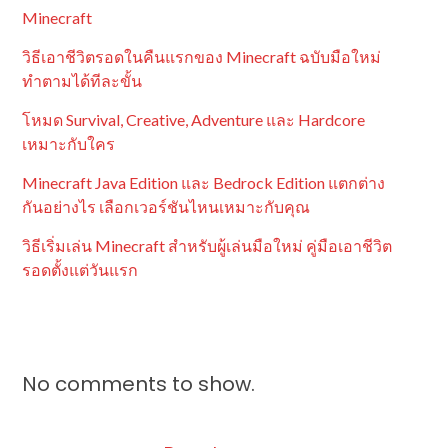
Minecraft
วิธีเอาชีวิตรอดในคืนแรกของ Minecraft ฉบับมือใหม่
ทำตามได้ทีละขั้น
โหมด Survival, Creative, Adventure และ Hardcore
เหมาะกับใคร
Minecraft Java Edition และ Bedrock Edition แตกต่าง
กันอย่างไร เลือกเวอร์ชันไหนเหมาะกับคุณ
วิธีเริ่มเล่น Minecraft สำหรับผู้เล่นมือใหม่ คู่มือเอาชีวิต
รอดตั้งแต่วันแรก
No comments to show.