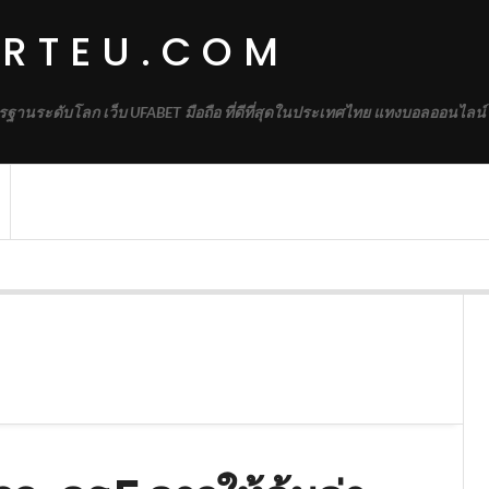
IRTEU.COM
รฐานระดับโลก เว็บ UFABET มือถือ ที่ดีที่สุดในประเทศไทย แทงบอลออนไลน์