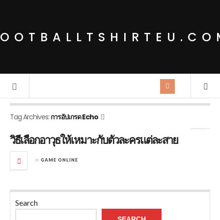
FOOTBALLTSHIRTEU.CO
Tag Archives:
การอัปเกรด Echo
วิธีเลือกอาวุธให้เหมาะกับตัวละครแต่ละสาย
in
GAME ONLINE
Search
SEARCH