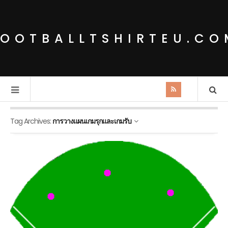
FOOTBALLTSHIRTEU.CO
Tag Archives:
การวางแผนเกมรุกและเกมรับ