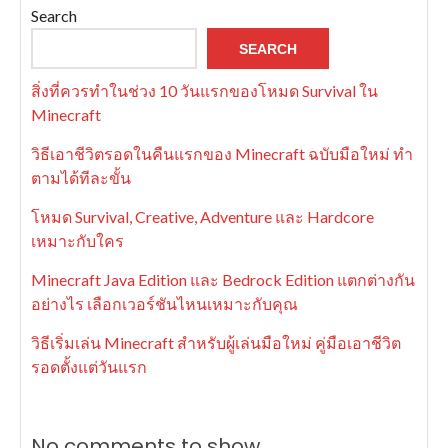
Search
SEARCH
สิ่งที่ควรทำในช่วง 10 วันแรกของโหมด Survival ใน
Minecraft
วิธีเอาชีวิตรอดในคืนแรกของ Minecraft ฉบับมือใหม่ ทำ
ตามได้ทีละขั้น
โหมด Survival, Creative, Adventure และ Hardcore
เหมาะกับใคร
Minecraft Java Edition และ Bedrock Edition แตกต่างกัน
อย่างไร เลือกเวอร์ชันไหนเหมาะกับคุณ
วิธีเริ่มเล่น Minecraft สำหรับผู้เล่นมือใหม่ คู่มือเอาชีวิต
รอดตั้งแต่วันแรก
No comments to show.