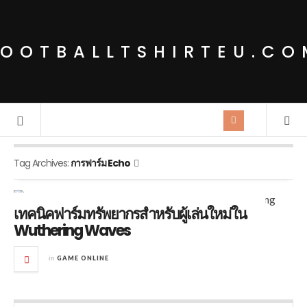
FOOTBALLTSHIRTEU.CO
Tag Archives:
การฟาร์ม Echo
เทคนิคฟาร์มทรัพยากรสำหรับผู้เล่นใหม่ใน
Wuthering Waves
in
GAME ONLINE